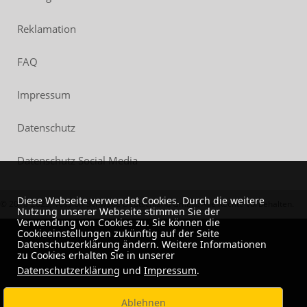
Reklamation
FAQ
Impressum
Datenschutz
Datenschutz Social Media
Diese Webseite verwendet Cookies. Durch die weitere
© 2018-2023, Vossloh-Schwabe Deutschland GmbH. Alle Rechte vorbehalten.
Nutzung unserer Webseite stimmen Sie der
Verwendung von Cookies zu. Sie können die
Cookieeinstellungen zukünftig auf der Seite
Datenschutzerklärung ändern. Weitere Informationen
zu Cookies erhalten Sie in unserer
Datenschutzerklärung
und
Impressum
.
Ablehnen