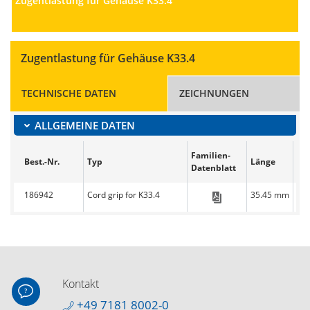
Zugentlastung für Gehäuse K33.4
Zugentlastung für Gehäuse K33.4
TECHNISCHE DATEN
ZEICHNUNGEN
ALLGEMEINE DATEN
Familien-
Best.-Nr.
Typ
Länge
Bre
Datenblatt
186942
Cord grip for K33.4
35.45 mm
33
CC-EasyLine-Sim
Kontakt
+49 7181 8002-0