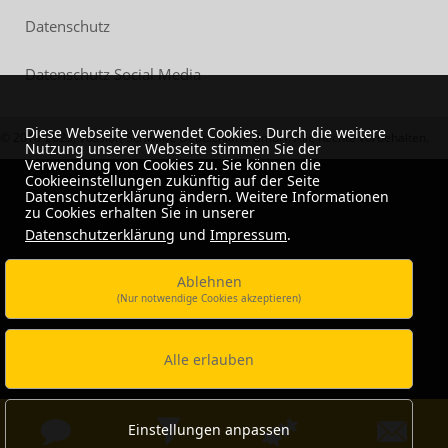
Datenschutz
Datenschutz Social Media
Diese Webseite verwendet Cookies. Durch die weitere
© 2018-2023, Vossloh-Schwabe Deutschland GmbH. Alle Rechte vorbehalten.
Nutzung unserer Webseite stimmen Sie der
Verwendung von Cookies zu. Sie können die
Cookieeinstellungen zukünftig auf der Seite
Datenschutzerklärung ändern. Weitere Informationen
zu Cookies erhalten Sie in unserer
Datenschutzerklärung
und
Impressum
.
Ablehnen
(Nur notwendige Cookies akzeptieren)
Alle erlauben
Einstellungen anpassen