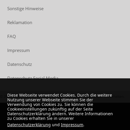
Sonstige Hinweise
Reklamation
FAQ
Impressum
Datenschutz
Datenschutz Social Media
Diese Webseite verwendet Cookies. Durch die weitere
© 2018-2023, Vossloh-Schwabe Deutschland GmbH. Alle Rechte vorbehalten.
Nutzung unserer Webseite stimmen Sie der
Verwendung von Cookies zu. Sie können die
Cookieeinstellungen zukünftig auf der Seite
Datenschutzerklärung ändern. Weitere Informationen
zu Cookies erhalten Sie in unserer
Datenschutzerklärung
und
Impressum
.