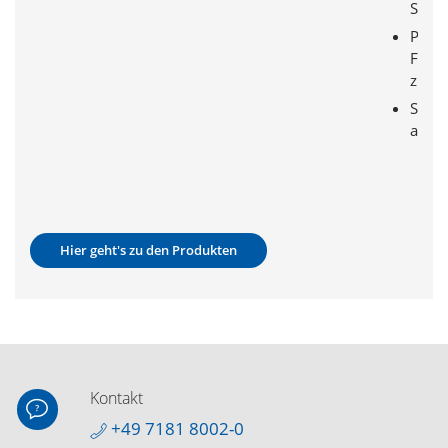
Spek
Phot
Fluss:
zu 80
Seku
aus S
Hier geht's zu den Produkten
Kontakt
+49 7181 8002-0