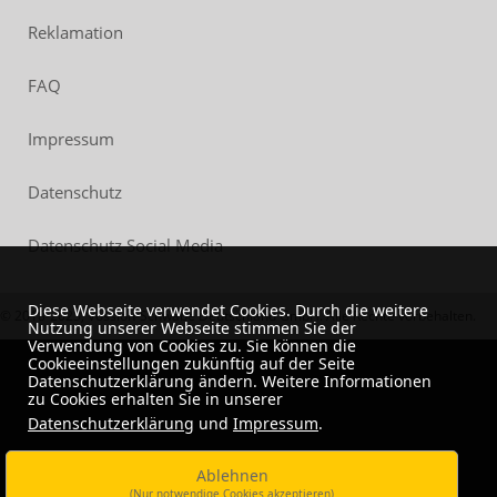
Reklamation
FAQ
Impressum
Datenschutz
Datenschutz Social Media
Diese Webseite verwendet Cookies. Durch die weitere
© 2018-2023, Vossloh-Schwabe Deutschland GmbH. Alle Rechte vorbehalten.
Nutzung unserer Webseite stimmen Sie der
Verwendung von Cookies zu. Sie können die
Cookieeinstellungen zukünftig auf der Seite
Datenschutzerklärung ändern. Weitere Informationen
zu Cookies erhalten Sie in unserer
Datenschutzerklärung
und
Impressum
.
Ablehnen
(Nur notwendige Cookies akzeptieren)