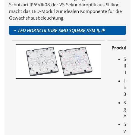
Schutzart IP69/IK08 der VS-Sekundäroptik aus Silikon
macht das LED-Modul zur idealen Komponente für die
Gewächshausbeleuchtung.
LED HORTICULTURE SMD SQUARE SYM II, IP
Produktvo
Schut
IP67 
IK08
Hoche
bis z
3,6 μ
Sehr
gleic
Ausl
5
versc