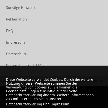
Sonstige Hinweise
Reklamation
FAQ
Impressum
Datenschutz
Datenschutz Social Media
Diese Webseite verwendet Cookies. Durch die weitere
© 2018-2023, Vossloh-Schwabe Deutschland GmbH. Alle Rechte vorbehalten.
Nutzung unserer Webseite stimmen Sie der
Verwendung von Cookies zu. Sie können die
Cookieeinstellungen zukünftig auf der Seite
Datenschutzerklärung ändern. Weitere Informationen
zu Cookies erhalten Sie in unserer
Datenschutzerklärung
und
Impressum
.