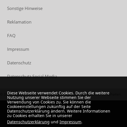
Sonstige Hinweise
Reklamation
FAQ
Impressum
Datenschutz
Datenschutz Social Media
Diese Webseite verwendet Cookies. Durch die weitere
© 2018-2023, Vossloh-Schwabe Deutschland GmbH. Alle Rechte vorbehalten.
Nutzung unserer Webseite stimmen Sie der
Verwendung von Cookies zu. Sie können die
Cookieeinstellungen zukünftig auf der Seite
Datenschutzerklärung ändern. Weitere Informationen
zu Cookies erhalten Sie in unserer
Datenschutzerklärung
und
Impressum
.