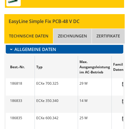
EasyLine Simple Fix PCB-48 V DC
TECHNISCHE DATEN
ZEICHNUNGEN
ZERTIFIKATE
ALLGEMEINE DATEN
Max.
Familien
Best.-Nr.
Typ
Ausgangsleistung
Datenbla
im AC-Betrieb
186818
ECXe 700.325
29 W
186833
ECXe 350.340
14 W
186835
ECXe 600.342
25 W