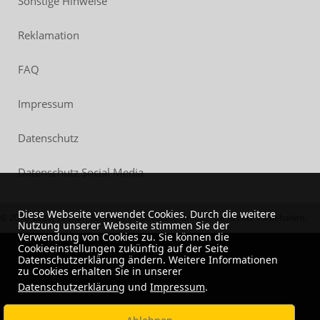
Sonstige Hinweise
Reklamation
FAQ
Impressum
Datenschutz
Datenschutz Social Media
Diese Webseite verwendet Cookies. Durch die weitere
© 2018-2023, Vossloh-Schwabe Deutschland GmbH. Alle Rechte vorbehalten.
Nutzung unserer Webseite stimmen Sie der
Verwendung von Cookies zu. Sie können die
Cookieeinstellungen zukünftig auf der Seite
Datenschutzerklärung ändern. Weitere Informationen
zu Cookies erhalten Sie in unserer
Datenschutzerklärung
und
Impressum
.