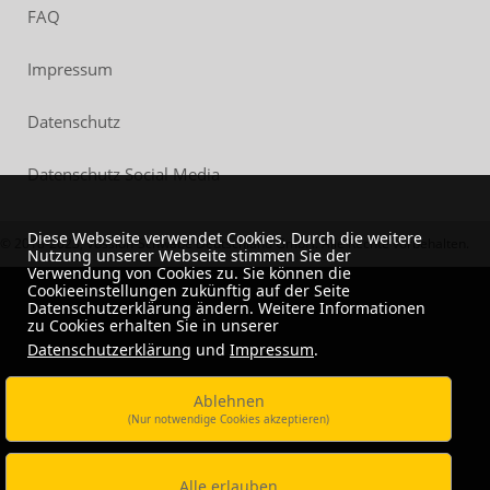
FAQ
Impressum
Datenschutz
Datenschutz Social Media
Diese Webseite verwendet Cookies. Durch die weitere
© 2018-2023, Vossloh-Schwabe Deutschland GmbH. Alle Rechte vorbehalten.
Nutzung unserer Webseite stimmen Sie der
Verwendung von Cookies zu. Sie können die
Cookieeinstellungen zukünftig auf der Seite
Datenschutzerklärung ändern. Weitere Informationen
zu Cookies erhalten Sie in unserer
Datenschutzerklärung
und
Impressum
.
Ablehnen
(Nur notwendige Cookies akzeptieren)
Alle erlauben