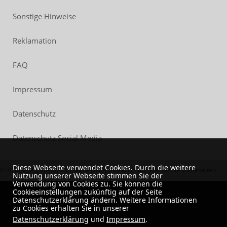
Sonstige Hinweise
Reklamation
FAQ
Impressum
Datenschutz
Datenschutz Social Media
Diese Webseite verwendet Cookies. Durch die weitere
© 2018-2023, Vossloh-Schwabe Deutschland GmbH. Alle Rechte vorbehalten.
Nutzung unserer Webseite stimmen Sie der
Verwendung von Cookies zu. Sie können die
Cookieeinstellungen zukünftig auf der Seite
Datenschutzerklärung ändern. Weitere Informationen
zu Cookies erhalten Sie in unserer
Datenschutzerklärung
und
Impressum
.