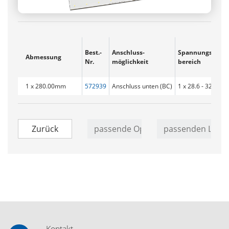
Best.-
Anschluss­
Spannungs­
Abmessung
Nr.
möglichkeit
bereich
1 x 280.00mm
572939
Anschluss unten (BC)
1 x 28.6 - 32.9V