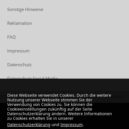
Sonstige Hinweise
Reklamation
FAQ
Impressum
Datenschutz
Datenschutz Social Media
Diese Webseite verwendet Cookies. Durch die weitere
© 2018-2023, Vossloh-Schwabe Deutschland GmbH. Alle Rechte vorbehalten.
Nutzung unserer Webseite stimmen Sie der
Verwendung von Cookies zu. Sie können die
Cookieeinstellungen zukünftig auf der Seite
Datenschutzerklärung ändern. Weitere Informationen
zu Cookies erhalten Sie in unserer
Datenschutzerklärung
und
Impressum
.