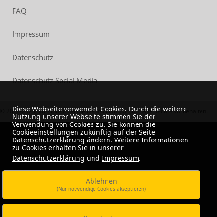
FAQ
Impressum
Datenschutz
Datenschutz Social Media
Diese Webseite verwendet Cookies. Durch die weitere
© 2018-2023, Vossloh-Schwabe Deutschland GmbH. Alle Rechte vorbehalten.
Nutzung unserer Webseite stimmen Sie der
Verwendung von Cookies zu. Sie können die
Cookieeinstellungen zukünftig auf der Seite
Datenschutzerklärung ändern. Weitere Informationen
zu Cookies erhalten Sie in unserer
Datenschutzerklärung
und
Impressum
.
Ablehnen
(Nur notwendige Cookies akzeptieren)