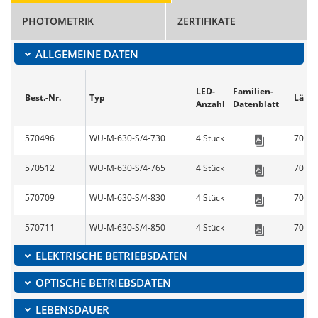
PHOTOMETRIK
ZERTIFIKATE
ALLGEMEINE DATEN
LED-
Familien-
Best.-Nr.
Typ
Läng
Anzahl
Datenblatt
570496
WU-M-630-S/4-730
4 Stück
70.6
LED-Lin
570512
WU-M-630-S/4-765
4 Stück
70.6
LED-Lin
570709
WU-M-630-S/4-830
4 Stück
70.6
LED-Lin
570711
WU-M-630-S/4-850
4 Stück
70.6
LED-Lin
ELEKTRISCHE BETRIEBSDATEN
OPTISCHE BETRIEBSDATEN
LEBENSDAUER