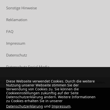
Sonstige Hinweise
Reklamation
FAQ
Impressum
Datenschutz
Datenschutz Social Media
Diese Webseite verwendet Cookies. Durch die weitere
© 2018-2023, Vossloh-Schwabe Deutschland GmbH. Alle Rechte vorbehalten.
Nutzung unserer Webseite stimmen Sie der
Verwendung von Cookies zu. Sie können die
Cookieeinstellungen zukünftig auf der Seite
Datenschutzerklärung ändern. Weitere Informationen
zu Cookies erhalten Sie in unserer
Datenschutzerklärung
und
Impressum
.