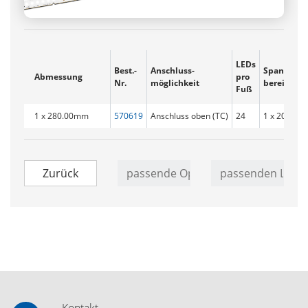
LEDs
Best.-
Anschluss­
Spannungs
Abmessung
pro
Nr.
möglichkeit
bereich
Fuß
1 x 280.00mm
570619
Anschluss oben (TC)
24
1 x 20.2 - 2